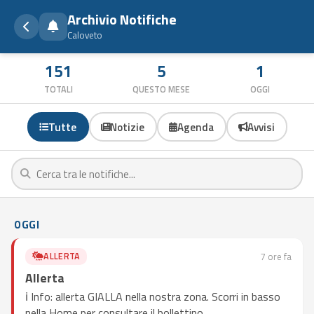
Archivio Notifiche
Caloveto
151
5
1
TOTALI
QUESTO MESE
OGGI
Tutte
Notizie
Agenda
Avvisi
OGGI
ALLERTA
7 ore fa
Allerta
ℹ️ Info: allerta GIALLA nella nostra zona. Scorri in basso
nella Home per consultare il bollettino.