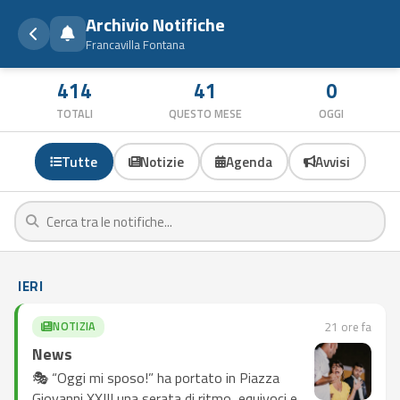
Archivio Notifiche
Francavilla Fontana
414
41
0
TOTALI
QUESTO MESE
OGGI
Tutte
Notizie
Agenda
Avvisi
IERI
NOTIZIA
21 ore fa
News
🎭 “Oggi mi sposo!” ha portato in Piazza
Giovanni XXIII una serata di ritmo, equivoci e