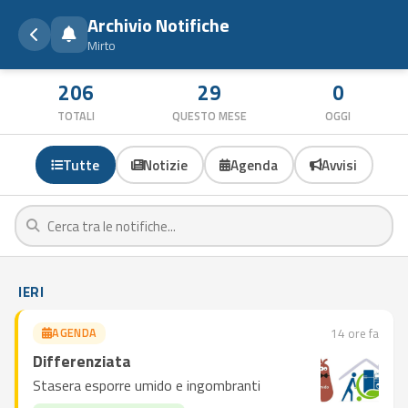
Archivio Notifiche
Mirto
206
29
0
TOTALI
QUESTO MESE
OGGI
Tutte
Notizie
Agenda
Avvisi
IERI
AGENDA
14 ore fa
Differenziata
Stasera esporre umido e ingombranti