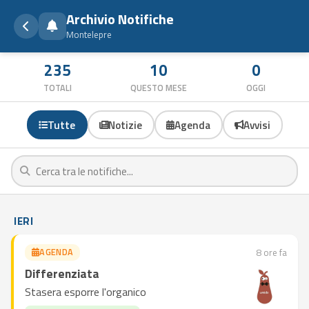
Archivio Notifiche
Montelepre
235
10
0
TOTALI
QUESTO MESE
OGGI
Tutte
Notizie
Agenda
Avvisi
IERI
AGENDA
8 ore fa
Differenziata
Stasera esporre l'organico