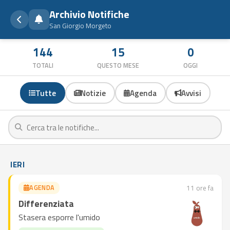
Archivio Notifiche
San Giorgio Morgeto
144
15
0
TOTALI
QUESTO MESE
OGGI
Tutte
Notizie
Agenda
Avvisi
IERI
AGENDA
11 ore fa
Differenziata
Stasera esporre l'umido